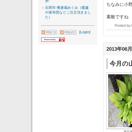
所-
ちなみに小
石岡市-蕎麦蔵めぐみ（暖簾
や座布団などご注文頂きまし
素敵ですね
た）
Posted by
[
Login
]
2013年06月
今月の
擬宝