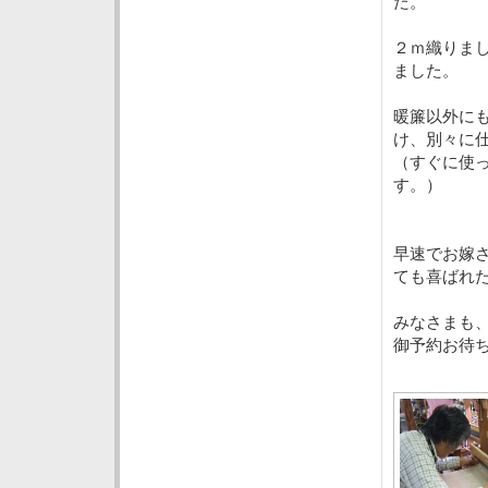
た。
２ｍ織りま
ました。
暖簾以外に
け、別々に
（すぐに使
す。）
早速でお嫁
ても喜ばれ
みなさまも
御予約お待