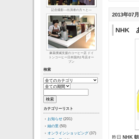
記念撮影―出演者の方々と―
2013年07月
NHK
麻薬撲滅支援のコーヒー店 ドイ
トンコーヒー日本国内1号店オー
プン
検索
カテゴリーリスト
お知らせ
(201)
紬の里
(50)
オンラインショッピング
(37)
昨日
NHK 