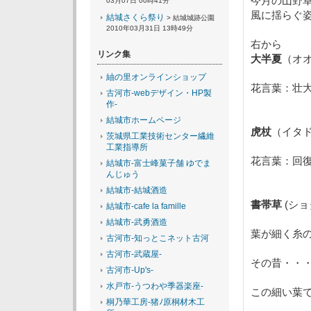
今月の山野
03月07日 00時41分
風に揺らぐ
結城さくら祭り
> 結城城跡公園
2010年03月31日 13時49分
右から
リンク集
大半夏
（オ
紬の里オンラインショップ
花言葉：壮
古河市-webデザイン・HP製
作-
結城市ホームページ
虎杖
（イタ
茨城県工業技術センター繊維
工業指導所
花言葉：回
結城市-富士峰菓子舗 ゆでま
んじゅう
結城市-結城酒造
書帯草
(ショ
結城市-cafe la famille
結城市-武勇酒造
葉が細く糸
古河市-知っとこネット古河
古河市-武蔵屋-
その昔・
古河市-Up's-
水戸市-うつわや季器楽座-
この細い葉
桐乃華工房-猪ﾉ原桐材木工