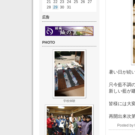
21
22
23
24
25
26
27
28
29
30
31
広告
PHOTO
暑い日が続
只今藍不調
新しい藍が
学校体験
皆様には大
再開出来次
Posted by