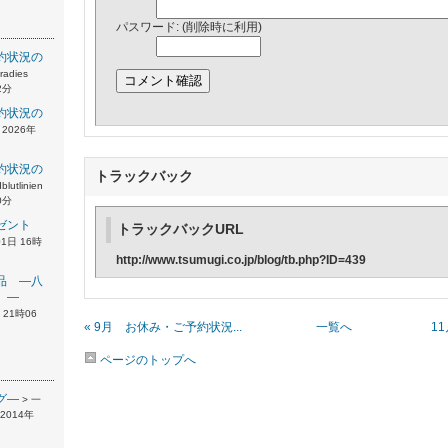
パスワード: (削除時に利用)
約状況の
radies
2分
約状況の
t 2026年
約状況の
トラックバック
blutlinien
0分
ゼント
トラックバックURL
月01日 16時
http://www.tsumugi.co.jp/blog/tb.php?ID=439
品 ―八
）―
日 21時06
« 9月 お休み・ご予約状況...
一覧へ
1
ページのトップへ
グ―
> 一
014年