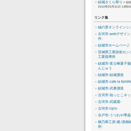
結城さくら祭り
> 結
2010年03月31日 13時4
リンク集
紬の里オンラインシ
古河市-webデザイン
作-
結城市ホームページ
茨城県工業技術セン
工業指導所
結城市-富士峰菓子舗
んじゅう
結城市-結城酒造
結城市-cafe la famill
結城市-武勇酒造
古河市-知っとこネ
古河市-武蔵屋-
古河市-Up's-
水戸市-うつわや季器
桐乃華工房-猪ﾉ原桐
所-