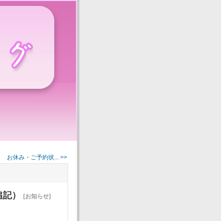
月 お休み・ご予約状... >>
追記）
[お知らせ]