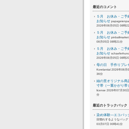
最近のコメント
５月 お休み・ご予
お知らせ
papageienpa
2026年08月05日 08時2
５月 お休み・ご予
お知らせ
pinballmarke
08月05日 08時21分
５月 お休み・ご予
お知らせ
schaeferhund
2026年08月05日 08時2
母の日 手作りプレ
Korelantial 2026年08
36分
紬の里オリジナル商
寸帯（一重かがり帯
license 2026年07月30
分
最近のトラックバック
染め体験―エコバッ
目惚れするようなバッグ 2
03月07日 00時41分