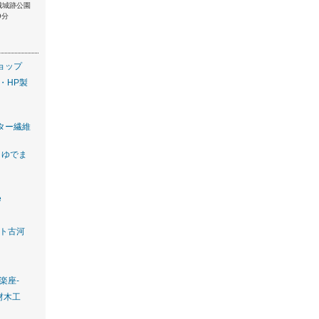
城城跡公園
9分
ョップ
・HP製
ター繊維
 ゆでま
e
ット古河
楽座-
材木工