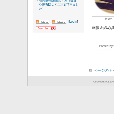
石岡市-蕎麦蔵めぐみ（暖簾
や座布団などご注文頂きまし
た）
帯留め
[
Login
]
画像＆締め
Posted by
ページのト
Copyright (C) 200