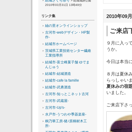
結城さくら祭り
> 結城城跡公園
2010年03月31日 13時49分
2010年09月
リンク集
紬の里オンラインショップ
ご来店
古河市-webデザイン・HP製
作-
９月に入っ
結城市ホームページ
うか。
茨城県工業技術センター繊維
工業指導所
今日は本当
結城市-富士峰菓子舗 ゆでま
んじゅう
８月は夏休
結城市-結城酒造
らっしゃい
結城市-cafe la famille
夏休みの宿
結城市-武勇酒造
いました。
古河市-知っとこネット古河
古河市-武蔵屋-
ご来店下さ
古河市-Up's-
水戸市-うつわや季器楽座-
桐乃華工房-猪ﾉ原桐材木工
所-