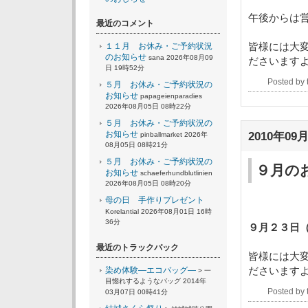
午後からは
最近のコメント
皆様には大
１１月 お休み・ご予約状況
のお知らせ
sana 2026年08月09
ださいます
日 19時52分
Posted by
５月 お休み・ご予約状況の
お知らせ
papageienparadies
2026年08月05日 08時22分
５月 お休み・ご予約状況の
お知らせ
2010年09月
pinballmarket 2026年
08月05日 08時21分
５月 お休み・ご予約状況の
９月の
お知らせ
schaeferhundblutlinien
2026年08月05日 08時20分
―９月
母の日 手作りプレゼント
Korelantial 2026年08月01日 16時
36分
９月２３日
最近のトラックバック
皆様には大
ださいます
染め体験―エコバッグ―
> 一
目惚れするようなバッグ 2014年
Posted by
03月07日 00時41分