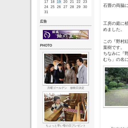
17
18
19
20
21
22
23
石畳の両脇
24
25
26
27
28
29
30
31
広告
工房の庭に
めました。
この『野村
PHOTO
葉樹です。
ちなみに『
むら」の名
月曜ゴールデン 放映日決定
ちょっと早い母の日プレゼント