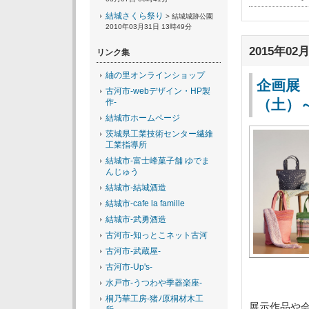
03月07日 00時41分
結城さくら祭り
> 結城城跡公園
2010年03月31日 13時49分
2015年02月
リンク集
紬の里オンラインショップ
企画展
古河市-webデザイン・HP製
（土）
作-
結城市ホームページ
茨城県工業技術センター繊維
工業指導所
結城市-富士峰菓子舗 ゆでま
んじゅう
結城市-結城酒造
結城市-cafe la famille
結城市-武勇酒造
古河市-知っとこネット古河
古河市-武蔵屋-
古河市-Up's-
水戸市-うつわや季器楽座-
桐乃華工房-猪ﾉ原桐材木工
展示作品や