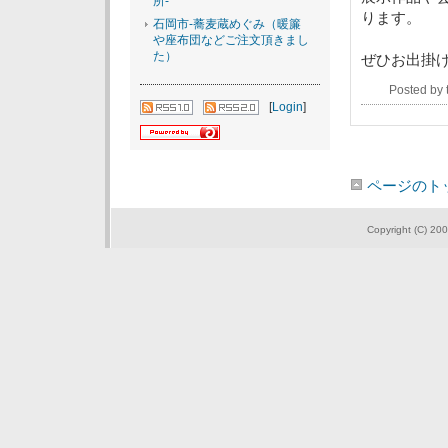
所-
ります。
石岡市-蕎麦蔵めぐみ（暖簾
や座布団などご注文頂きまし
た）
ぜひお出掛
Posted by
[
Login
]
ページのト
Copyright (C) 200