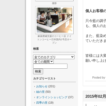
撮影
個人お客様
只今藍の調
も、個人の
また、藍染
麻薬撲滅支援のコーヒー店 ドイ
トンコーヒー日本国内1号店オー
ていただき
プン
検索
皆様には大
願い申し上
Posted b
カテゴリーリスト
お知らせ
(201)
紬の里
(50)
2015年02月
オンラインショッピング
(37)
四季の里
(19)