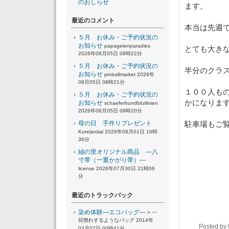
のおしらせ
ます。
最近のコメント
本当は先週
５月 お休み・ご予約状況の
お知らせ
papageienparadies
とても大き
2026年08月05日 08時22分
５月 お休み・ご予約状況の
半分のクラ
お知らせ
pinballmarket 2026年
08月05日 08時21分
１００人も
５月 お休み・ご予約状況の
かになりま
お知らせ
schaeferhundblutlinien
2026年08月05日 08時20分
母の日 手作りプレゼント
駐車場もご
Korelantial 2026年08月01日 16時
36分
紬の里オリジナル商品 ―八
寸帯（一重かがり帯）―
license 2026年07月30日 21時06
分
最近のトラックバック
染め体験―エコバッグ―
> 一
目惚れするようなバッグ 2014年
Posted by