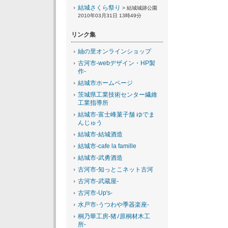
結城さくら祭り
> 結城城跡公園
2010年03月31日 13時49分
リンク集
紬の里オンラインショップ
古河市-webデザイン・HP製
作-
結城市ホームページ
茨城県工業技術センター繊維
工業指導所
結城市-富士峰菓子舗 ゆでま
んじゅう
結城市-結城酒造
結城市-cafe la famille
結城市-武勇酒造
古河市-知っとこネット古河
古河市-武蔵屋-
古河市-Up's-
水戸市-うつわや季器楽座-
桐乃華工房-猪ﾉ原桐材木工
所-