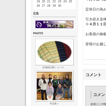
19
20
21
22
23
24
25
26
27
28
29
30
定休日の為
広告
引き続き染
※
４月１１
PHOTO
お客様の御
皆様のお越
結城紬広幅ショール
コメント
コメン
作品集Ⅰ
名前:(この