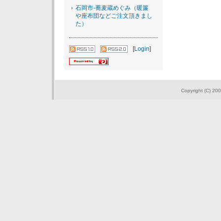
石岡市-蕎麦蔵めぐみ（暖簾
や座布団などご注文頂きまし
た）
[
Login
]
Copyright (C) 200