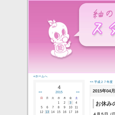
紬の里スタ
«ホームへ
<< 平成２７年度 
4
2015年04月
<<
2015
>>
日
月
火
水
木
金
土
お休み
1
2
3
4
5
6
7
8
9
10
11
12
13
14
15
16
17
18
４月５日（