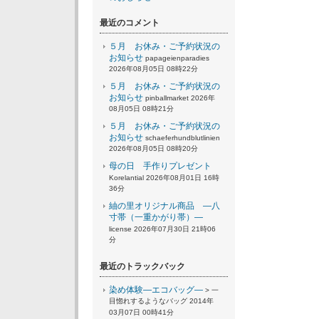
最近のコメント
５月 お休み・ご予約状況の
お知らせ
papageienparadies
2026年08月05日 08時22分
５月 お休み・ご予約状況の
お知らせ
pinballmarket 2026年
08月05日 08時21分
５月 お休み・ご予約状況の
お知らせ
schaeferhundblutlinien
2026年08月05日 08時20分
母の日 手作りプレゼント
Korelantial 2026年08月01日 16時
36分
紬の里オリジナル商品 ―八
寸帯（一重かがり帯）―
license 2026年07月30日 21時06
分
最近のトラックバック
染め体験―エコバッグ―
> 一
目惚れするようなバッグ 2014年
03月07日 00時41分